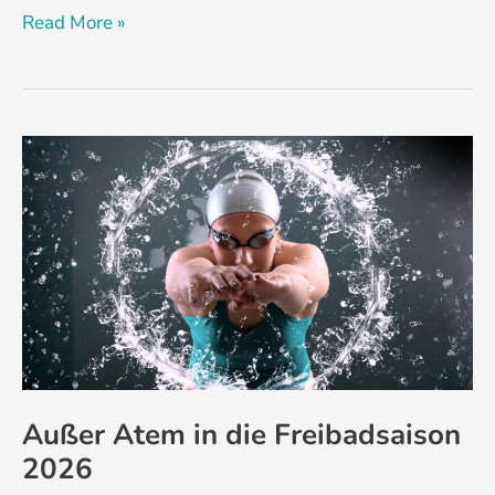
Read More »
Außer
Atem
in
die
Freibadsaison
2026
Außer Atem in die Freibadsaison
2026