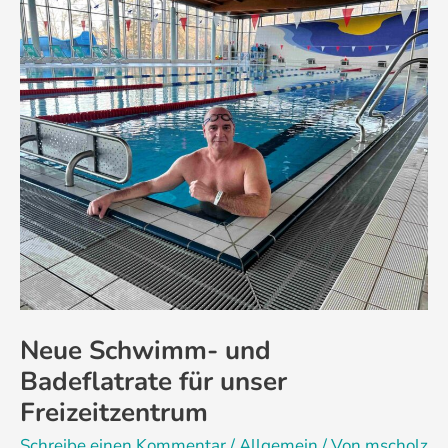
Neue
Schwimm-
und
Badeflatrate
für
unser
Freizeitzentrum
Neue Schwimm- und
Badeflatrate für unser
Freizeitzentrum
Schreibe einen Kommentar
/
Allgemein
/ Von
mscholz