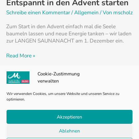
Entspannt in den Advent starten
Schreibe einen Kommentar
/
Allgemein
/ Von
mscholz
Zum Start in den Advent einfach mal die Seele
baumeln lassen und neue Energie tanken – wir laden
zur LANGEN SAUNANACHT am 1. Dezember ein.
Read More »
Cookie-Zustimmung
verwalten
1
2
Weiter
→
Wir verwenden Cookies, um unsere Website und unseren Service zu
optimieren.
Impressum
Akzeptieren
Datenschutzerklärung
Cookie-Richtlinie (EU)
Ablehnen
Barrierefreiheitserklärung