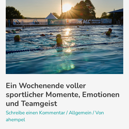
Wochenende
voller
sportlicher
Momente,
Emotionen
und
Teamgeist
Ein Wochenende voller
sportlicher Momente, Emotionen
und Teamgeist
Schreibe einen Kommentar
/
Allgemein
/ Von
ahempel