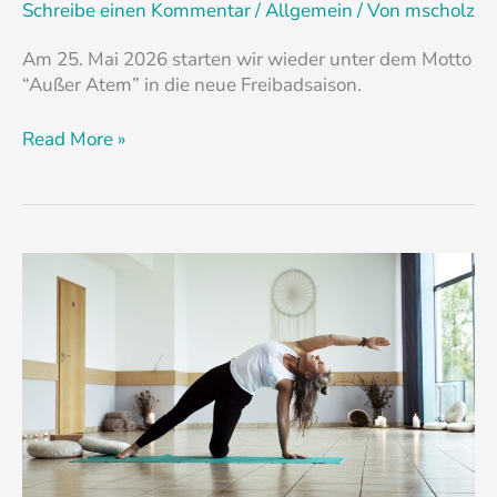
Schreibe einen Kommentar
/
Allgemein
/ Von
mscholz
Am 25. Mai 2026 starten wir wieder unter dem Motto
“Außer Atem” in die neue Freibadsaison.
Read More »
Unser
Yoga-
Kurs
startet
wieder
ab
08.
September
–
Jetzt